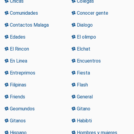
Chicas
Colegas
Comunidades
Conocer gente
Contactos Malaga
Dialogo
Edades
El olimpo
El Rincon
Elchat
En Linea
Encuentros
Entreprimos
Fiesta
Filipinas
Flash
Friends
General
Geomundos
Gitano
Gitanos
Habibti
Hispano
Hombres y mujeres