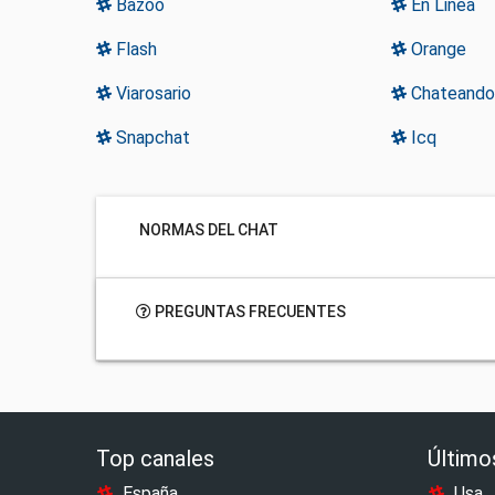
Bazoo
En Linea
Flash
Orange
Viarosario
Chateandog
Snapchat
Icq
NORMAS DEL CHAT
PREGUNTAS FRECUENTES
Top canales
Último
España
Usa