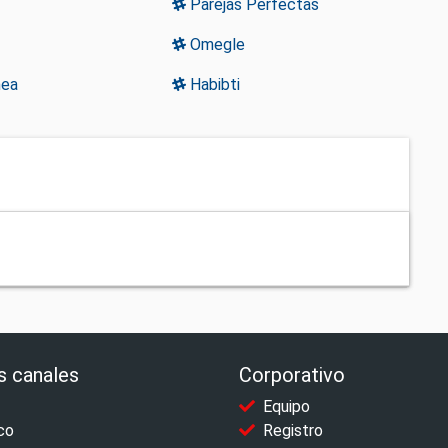
Parejas Perfectas
Omegle
nea
Habibti
s canales
Corporativo
Equipo
co
Registro