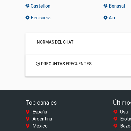
Castellon
Benasal
Benisuera
Ain
NORMAS DEL CHAT
PREGUNTAS FRECUENTES
Top canales
Último
España
Usa
Argentina
Eroti
Mexico
Bazo