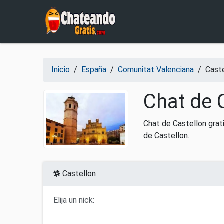
Salir del contenido
Inicio
/
España
/
Comunitat Valenciana
/
Cast
Chat de C
Chat de Castellon grati
de Castellon.
Castellon
Elija un nick: