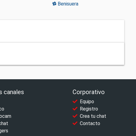
Benisuera
s canales
Corporativo
Equipo
co
Registro
ocam
Crea tu chat
chat
Contacto
gers