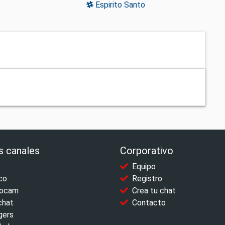
Espirito Santo
s canales
Corporativo
Equipo
co
Registro
ocam
Crea tu chat
chat
Contacto
gers