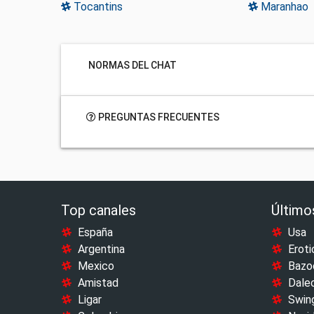
Tocantins
Maranhao
NORMAS DEL CHAT
PREGUNTAS FRECUENTES
Top canales
Último
España
Usa
Argentina
Eroti
Mexico
Bazo
Amistad
Dale
Ligar
Swin