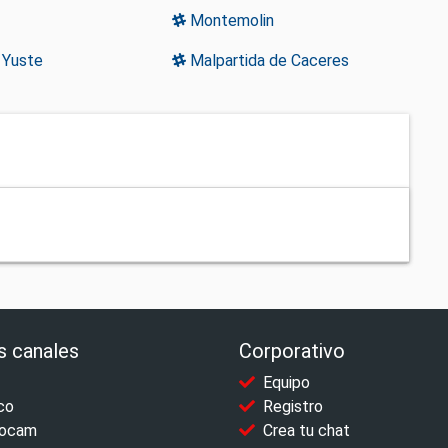
Montemolin
 Yuste
Malpartida de Caceres
s canales
Corporativo
Equipo
co
Registro
ocam
Crea tu chat