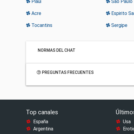
Piaui
Sao Paulo
Acre
Espirito S
Tocantins
Sergipe
NORMAS DEL CHAT
PREGUNTAS FRECUENTES
Top canales
Último
España
Usa
Argentina
Eroti