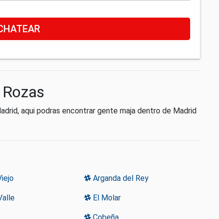
CHATEAR
s Rozas
drid, aqui podras encontrar gente maja dentro de Madrid
iejo
Arganda del Rey
Valle
El Molar
Cobeña