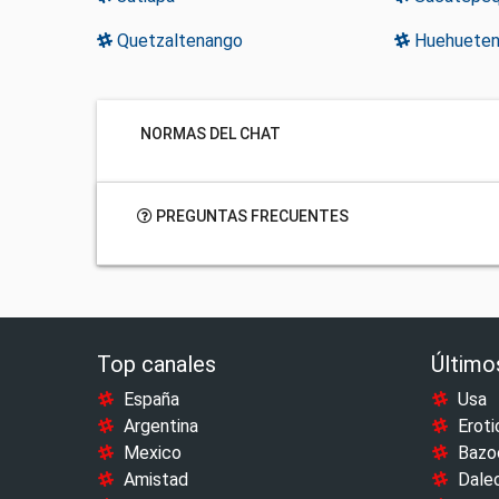
Quetzaltenango
Huehueten
NORMAS DEL CHAT
PREGUNTAS FRECUENTES
Top canales
Último
España
Usa
Argentina
Eroti
Mexico
Bazo
Amistad
Dale