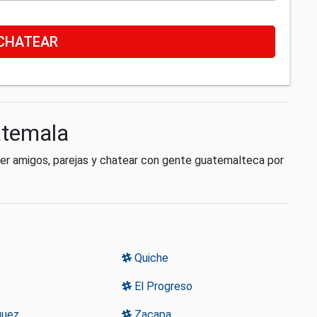
CHATEAR
atemala
cer amigos, parejas y chatear con gente guatemalteca por
Quiche
El Progreso
uez
Zacapa