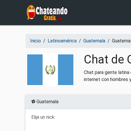
Salir del contenido
Inicio
/
Latinoamérica
/
Guatemala
/
Guatema
Chat de 
Chat para gente latina
internet con hombres y
Guatemala
Elija un nick: