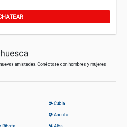
CHATEAR
ahuesca
r nuevas amistades. Conéctate con hombres y mujeres
Cubla
Anento
e Ribota
Alba