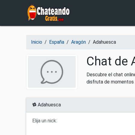
Salir del contenido
Inicio
/
España
/
Aragón
/
Adahuesca
Chat de 
Descubre el chat onli
disfruta de momentos 
Adahuesca
Elija un nick: