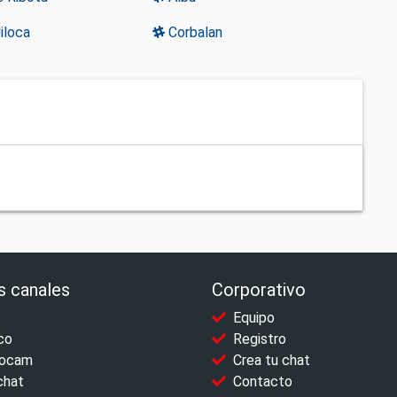
Jiloca
Corbalan
s canales
Corporativo
Equipo
co
Registro
ocam
Crea tu chat
chat
Contacto