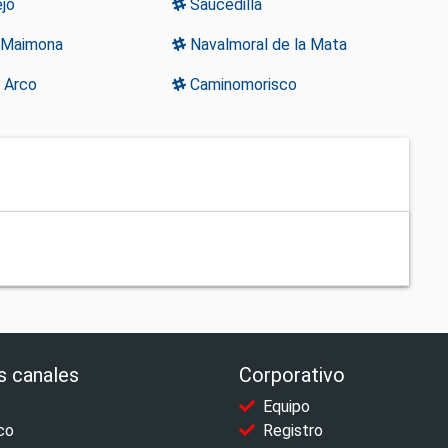
jo
Saucedilla
 Maimona
Navalmoral de la Mata
 Arco
Caminomorisco
s canales
Corporativo
Equipo
co
Registro