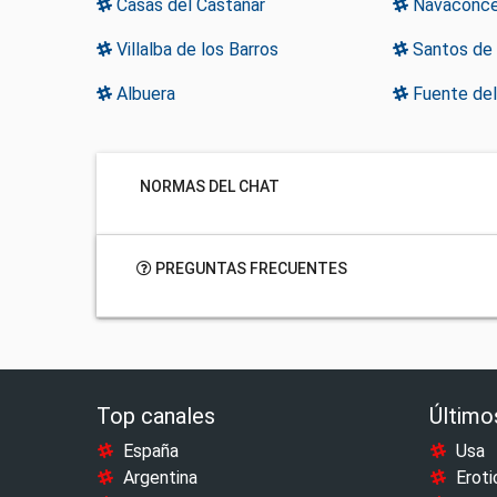
Casas del Castañar
Navaconce
Villalba de los Barros
Santos de
Albuera
Fuente del
NORMAS DEL CHAT
PREGUNTAS FRECUENTES
Top canales
Último
España
Usa
Argentina
Eroti