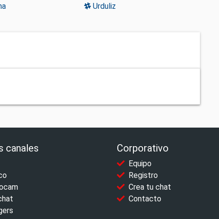
na
Urduliz
s canales
Corporativo
Equipo
co
Registro
ocam
Crea tu chat
chat
Contacto
gers