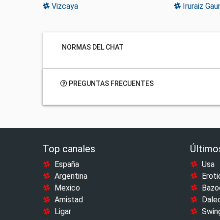
Vizcaya
Iruraiz Gau
NORMAS DEL CHAT
PREGUNTAS FRECUENTES
Top canales
Último
España
Usa
Argentina
Eroti
Mexico
Bazo
Amistad
Dale
Ligar
Swin