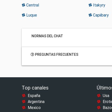
Central
Itakyry
Luque
Capiibary
NORMAS DEL CHAT
PREGUNTAS FRECUENTES
Top canales
Último
España
Usa
Argentina
Eroti
Mexico
Bazo