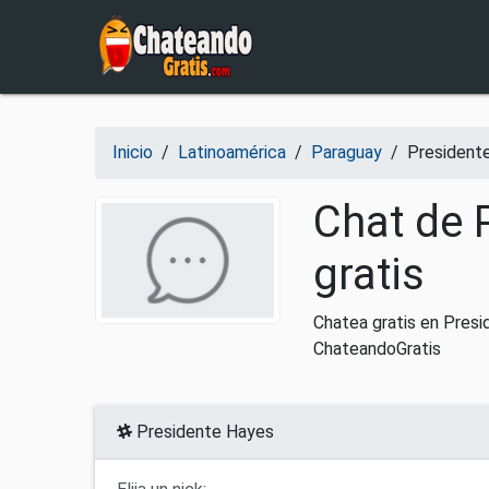
Salir del contenido
Inicio
/
Latinoamérica
/
Paraguay
/
President
Chat de 
gratis
Chatea gratis en Pres
ChateandoGratis
Presidente Hayes