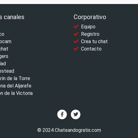
s canales
Corporativo
Equipo
co
Registro
ocam
Crea tu chat
chat
Contacto
gers
dad
stead
rín de la Torre
na del Aljarafe
n de la Victoria
© 2024 Chateandogratis.com