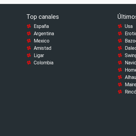
Top canales
Último
España
Usa
Argentina
Eroti
Mexico
Bazo
Amistad
Dale
Ligar
Swin
Colombia
Navi
Home
Alhau
Maire
Rincó