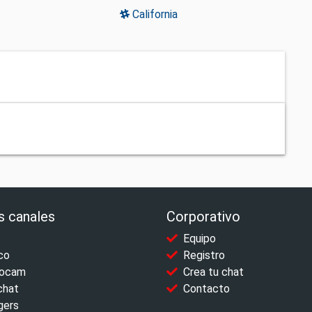
California
s canales
Corporativo
Equipo
co
Registro
ocam
Crea tu chat
chat
Contacto
gers