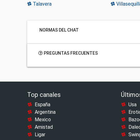
Talavera
Villasequill
NORMAS DEL CHAT
PREGUNTAS FRECUENTES
Top canales
Último
España
Usa
Argentina
Eroti
Mexico
Bazo
Amistad
Dale
Ligar
Swin