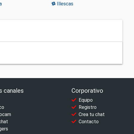
a
Illescas
s canales
Corporativo
Equipo
co
Registro
ocam
Crea tu chat
chat
Contacto
gers