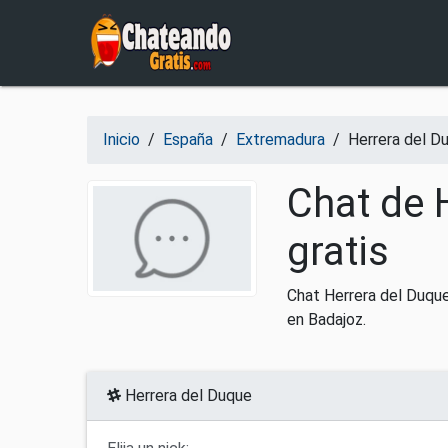
Salir del contenido
Inicio
/
España
/
Extremadura
/
Herrera del D
Chat de 
gratis
Chat Herrera del Duque
en Badajoz.
Herrera del Duque