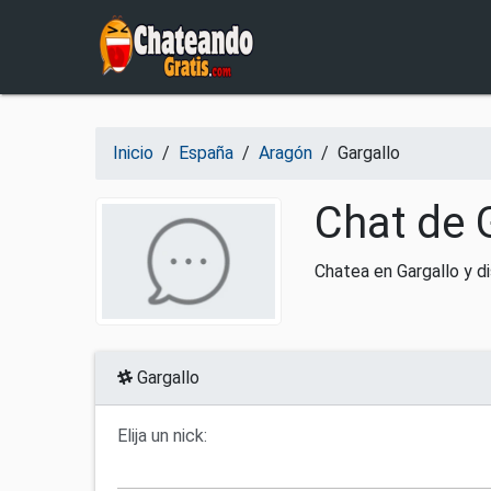
Salir del contenido
Inicio
/
España
/
Aragón
/
Gargallo
Chat de G
Chatea en Gargallo y di
Gargallo
Elija un nick: