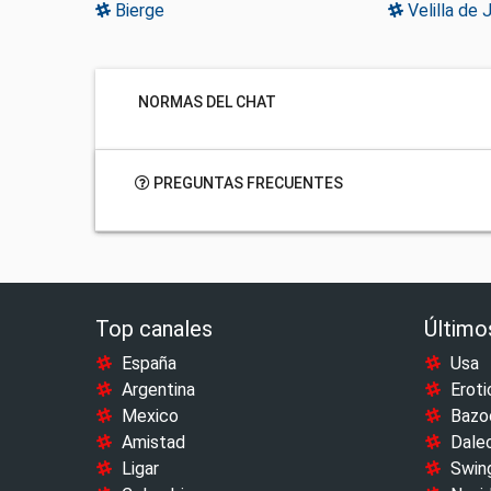
Bierge
Velilla de 
NORMAS DEL CHAT
PREGUNTAS FRECUENTES
Top canales
Último
España
Usa
Argentina
Eroti
Mexico
Bazo
Amistad
Dale
Ligar
Swin