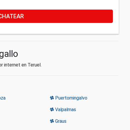
CHATEAR
gallo
r internet en Teruel.
oza
Puertomingalvo
Valpalmas
Graus