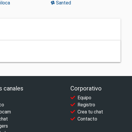
Jiloca
Santed
s canales
Corporativo
Equipo
co
Registro
ocam
Crea tu chat
chat
Contacto
gers