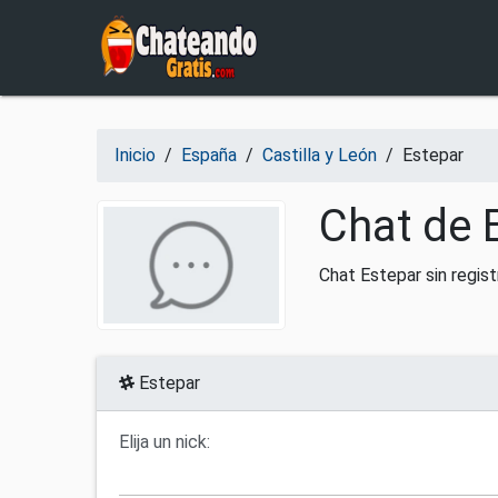
Salir del contenido
Inicio
/
España
/
Castilla y León
/
Estepar
Chat de 
Chat Estepar sin regis
Estepar
Elija un nick: