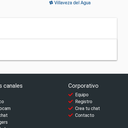
Villaveza del Agua
s canales
Corporativo
Equipo
co
Registro
ocam
Crea tu chat
chat
Contacto
gers