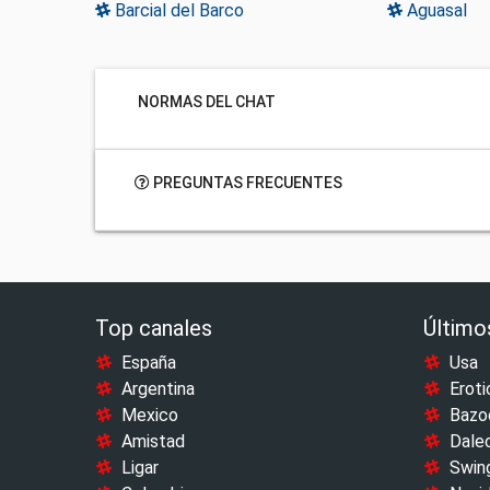
Barcial del Barco
Aguasal
NORMAS DEL CHAT
PREGUNTAS FRECUENTES
Top canales
Último
España
Usa
Argentina
Eroti
Mexico
Bazo
Amistad
Dale
Ligar
Swin