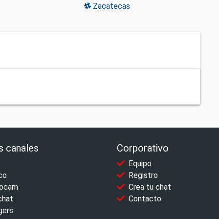
Zacatecas
s canales
Corporativo
Equipo
co
Registro
ocam
Crea tu chat
chat
Contacto
gers