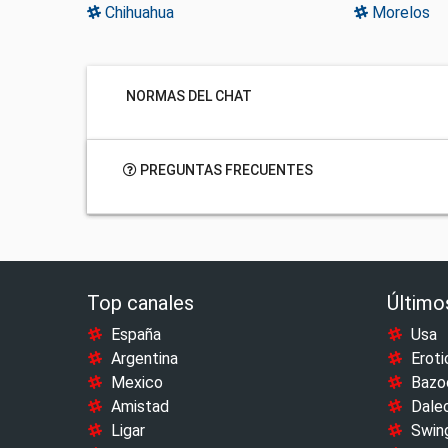
Chihuahua
Morelos
NORMAS DEL CHAT
PREGUNTAS FRECUENTES
Top canales
Último
España
Usa
Argentina
Eroti
Mexico
Bazo
Amistad
Dale
Ligar
Swin