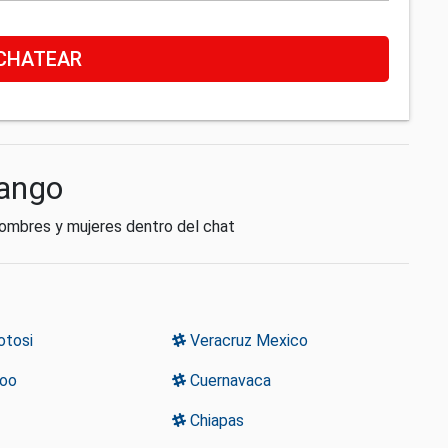
CHATEAR
rango
hombres y mujeres dentro del chat
otosi
Veracruz Mexico
Roo
Cuernavaca
Chiapas