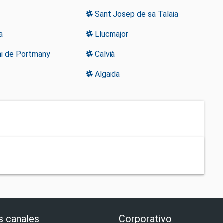
Sant Josep de sa Talaia
a
Llucmajor
i de Portmany
Calvià
Algaida
s canales
Corporativo