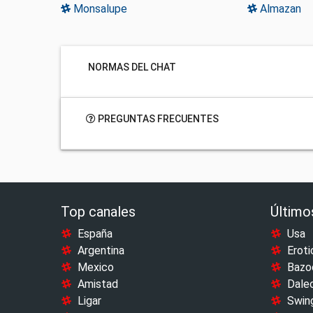
Monsalupe
Almazan
NORMAS DEL CHAT
PREGUNTAS FRECUENTES
Top canales
Último
España
Usa
Argentina
Eroti
Mexico
Bazo
Amistad
Dale
Ligar
Swin