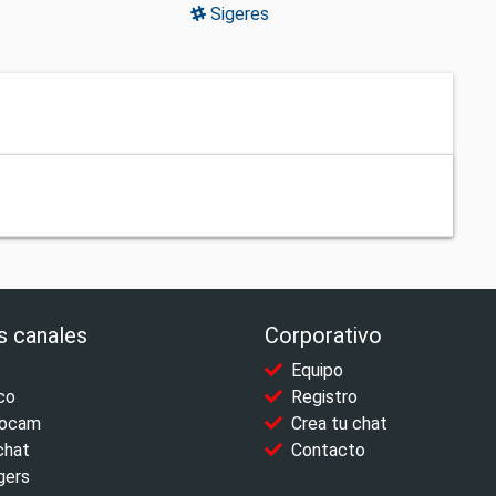
Sigeres
s canales
Corporativo
Equipo
co
Registro
ocam
Crea tu chat
chat
Contacto
gers