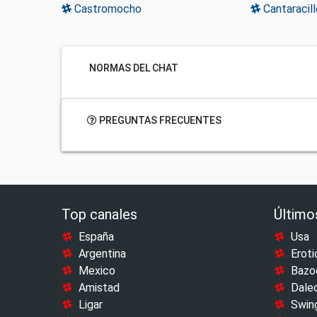
Castromocho
Cantaracill
NORMAS DEL CHAT
PREGUNTAS FRECUENTES
Top canales
Último
España
Usa
Argentina
Eroti
Mexico
Bazo
Amistad
Dale
Ligar
Swin