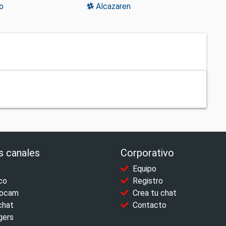
o
Alcazaren
s canales
Corporativo
Equipo
co
Registro
ocam
Crea tu chat
chat
Contacto
gers