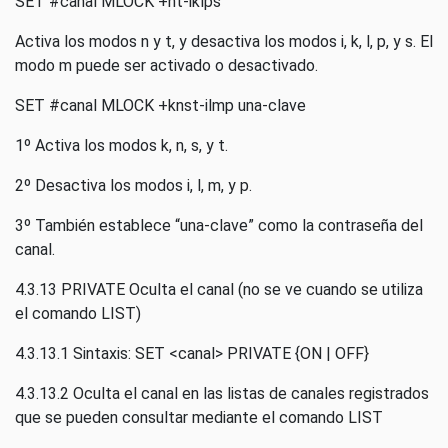
SET #canal MLOCK +nt-iklps
Activa los modos n y t, y desactiva los modos i, k, l, p, y s. El
modo m puede ser activado o desactivado.
SET #canal MLOCK +knst-ilmp una-clave
1º Activa los modos k, n, s, y t.
2º Desactiva los modos i, l, m, y p.
3º También establece “una-clave” como la contraseña del
canal.
4.3.13 PRIVATE Oculta el canal (no se ve cuando se utiliza
el comando LIST)
4.3.13.1 Sintaxis: SET <canal> PRIVATE {ON | OFF}
4.3.13.2 Oculta el canal en las listas de canales registrados
que se pueden consultar mediante el comando LIST